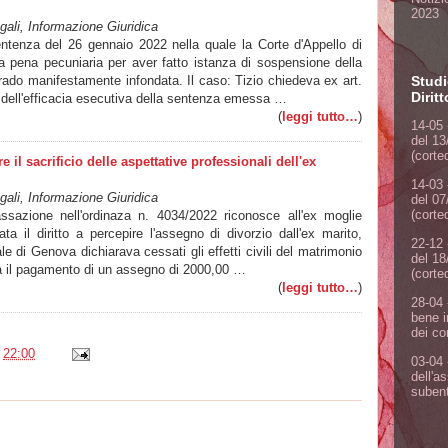
2023
ali, Informazione Giuridica
ntenza del 26 gennaio 2022 nella quale la Corte d'Appello di
 pena pecuniaria per aver fatto istanza di sospensione della
Studi
rado manifestamente infondata. Il caso: Tizio chiedeva ex art.
Dirit
ne dell'efficacia esecutiva della sentenza emessa …
(
leggi tutto…
)
14-05 
del 13
(corte
il sacrificio delle aspettative professionali dell'ex
14-03 
ali, Informazione Giuridica
del 07
(corte
sazione nell'ordinaza n. 4034/2022 riconosce all'ex moglie
a il diritto a percepire l'assegno di divorzio dall'ex marito,
22-12 
le di Genova dichiarava cessati gli effetti civili del matrimonio
del 18
va il pagamento di un assegno di 2000,00 …
(corte
(
leggi tutto…
)
28-04 
bene i
dei co
e
22:00
03-04 
dell'a
subent