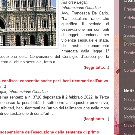
© Stu
Ris orse Legali,
Informazione Giuridica
Presen
Avv. Francesca De Carlo.
Attivi
"La peculiare ratio che
giustifica il periodo di
Consu
osservazione nei confronti
di soggetti condannati per
Separa
violenza sessuale è stata,
Divorz
del resto, ulteriormente
rimarcata dalla legge 1°
Domici
secuzione della Convenzione del Consiglio d'Europa per la
Utilit
amento e l'abuso sessuale, fatta a …
(
leggi tutto…
)
Contat
 confisca: consentito anche per i beni rientranti nell'attivo
.it)
Notiz
ali, Informazione Giuridica
sima sentenz a n. 3716 depositata il 2 febbraio 2022, la Terza
Notizi
conosce la possibilità di sottoporre a sequestro preventivo,
ibutari, beni rientranti nell'attivo del fallimento che nelle more
Notizi
 di contestazione di cui all'art. …
Notizi
(
leggi tutto…
)
Notizi
i sospensione dell'esecuzione della sentenza di primo
Notizi