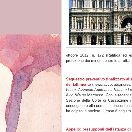
ottobre 2012, n. 172 (Ratifica ed e
protezione dei minori contro lo sfrutt
Sequestro preventivo finalizzato alla
del fallimento
(news.avvocatoandreani
Fonte: AvvocatoAndreani.it Risorse Leg
Avv. Walter Marrocco. Con la recentis
Sezione della Corte di Cassazione ri
conseguente alla commissione di reati tr
ha colpito la società. Il caso A seguito
Appello: presupposti dell'istanza d