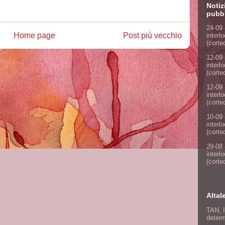
Notiz
pubbl
24-09 
Home page
Post più vecchio
interl
(corte
12-09 
interl
(corte
12-09 
interl
(corte
10-09 
interl
(corte
29-08 
interl
(corte
Altal
TAN, I
determ