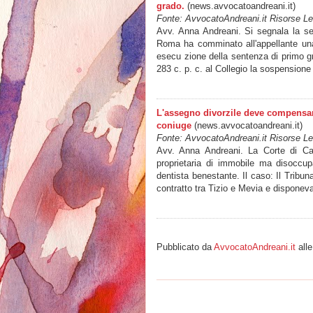
grado.
(news.avvocatoandreani.it)
Fonte: AvvocatoAndreani.it Risorse Leg
Avv. Anna Andreani. Si segnala la se
Roma ha comminato all'appellante una
esecu zione della sentenza di primo g
283 c. p. c. al Collegio la sospensio
L'assegno divorzile deve compensare 
coniuge
(news.avvocatoandreani.it)
Fonte: AvvocatoAndreani.it Risorse Leg
Avv. Anna Andreani. La Corte di Cas
proprietaria di immobile ma disoccupat
dentista benestante. Il caso: Il Tribuna
contratto tra Tizio e Mevia e dispone
Pubblicato da
AvvocatoAndreani.it
all