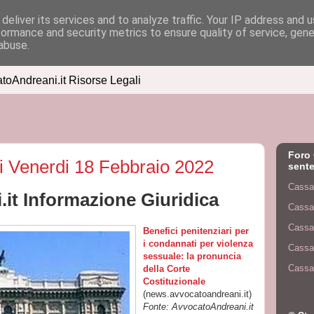
deliver its services and to analyze traffic. Your IP address and 
formance and security metrics to ensure quality of service, gen
abuse.
atoAndreani.it Risorse Legali
Foro 
di Venerdi 18 Febbraio 2022
sente
Cassa
it Informazione Giuridica
Cassa
Cassa
Benefici penitenziari per
i condannati per violenza
Cassa
sessuale: la pronuncia
Cassa
della Corte
Costituzionale
(news.avvocatoandreani.it)
Fonte: AvvocatoAndreani.it