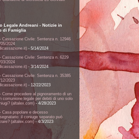
o Legale Andreani - Notizie in
to di Famiglia
- Cassazione Civile: Sentenza n. 12946
/05/2024
dicassazione.it)
- 5/14/2024
- Cassazione Civile: Sentenza n. 6229
/03/2024
dicassazione.it)
- 3/14/2024
- Cassazione Civile: Sentenza n. 35385
/12/2023
dicassazione.it)
- 12/22/2023
- Come procedere al pignoramento di un
n comunione legale per debiti di uno solo
niugi? (altalex.com)
- 4/28/2023
- Casa popolare e decesso
ssegnatario: il coniuge separato può
rare? (altalex.com)
- 4/3/2023