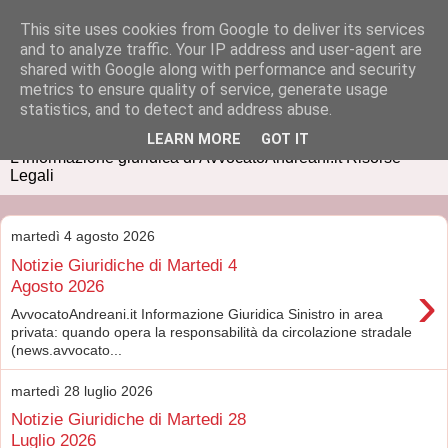
This site uses cookies from Google to deliver its services
and to analyze traffic. Your IP address and user-agent are
shared with Google along with performance and security
metrics to ensure quality of service, generate usage
IUSPRESS
statistics, and to detect and address abuse.
LEARN MORE
GOT IT
L'informazione giuridica di AvvocatoAndreani.it Risorse
Legali
martedì 4 agosto 2026
Notizie Giuridiche di Martedi 4
›
Agosto 2026
AvvocatoAndreani.it Informazione Giuridica Sinistro in area
privata: quando opera la responsabilità da circolazione stradale
(news.avvocato...
martedì 28 luglio 2026
Notizie Giuridiche di Martedi 28
Luglio 2026