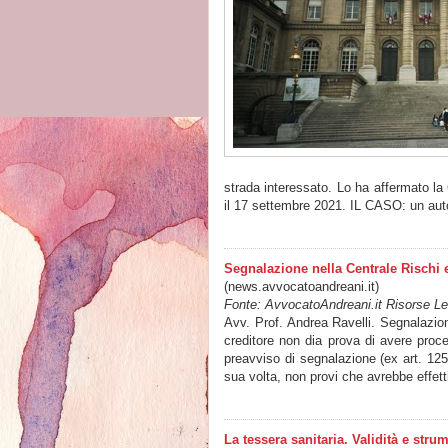
strada interessato. Lo ha affermato la
il 17 settembre 2021. IL CASO: un a
Segnalazione nella Centrale Rischi 
(news.avvocatoandreani.it)
Fonte: AvvocatoAndreani.it Risorse Leg
Avv. Prof. Andrea Ravelli. Segnalazion
creditore non dia prova di avere proc
preavviso di segnalazione (ex art. 12
sua volta, non provi che avrebbe effet
La tessera sanitaria. Validità e stru