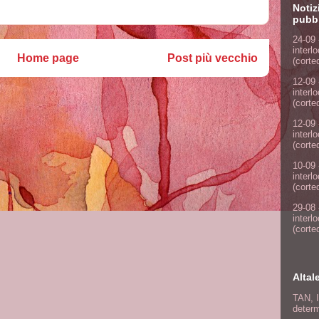
Notiz
pubbl
24-09 
interl
Home page
Post più vecchio
(corte
12-09 
interl
(corte
12-09 
interl
(corte
10-09 
interl
(corte
29-08 
interl
(corte
Altal
TAN, I
determ