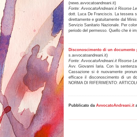
(news.avvocatoandreani.it)
Fonte: AvvocatoAndreani.it Risorse Leg
dott. Luca De Franciscis. La tessera s
direttamente e gratuitamente dal Ministe
Servizio Sanitario Nazionale. Per colo
periodo del permesso. Quello che è i
Disconoscimento di un documento pro
s.avvocatoandreani.it)
Fonte: AvvocatoAndreani.it Risorse Leg
Avv. Giovanni Iaria. Con la sentenza
Cassazione si è nuovamente pronuncia
efficace il disconoscimento di un do
NORMA DI RIFERIMENTO: ARTICOLO 27
Pubblicato da
AvvocatoAndreani.it