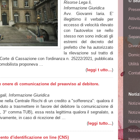
© Stu
Risorse Lega li,
Informazione Giuridica
Presen
Avv. Giovanni Iaria. E'
Attivi
illegittimo il verbale per
eccesso di velocità rilevato
Consu
con l'autovelox se nello
stesso non sono indicati gli
Separa
estremi del decreto del
Divorz
prefetto che ha autorizzato
la rilevazione sul tratto di
Domici
 Corte di Cassazione con l'ordinanza n. 25222/2021, pubblicata
Utilit
utomobilista proponeva …
(
leggi t utto…
)
Contat
e onere di comunicazione del preavviso al debitore.
Notiz
ali, Informazione Giuridica
e nella Centrale Rischi di un credito a "sofferenza": qualora il
Notizi
eduto a trasmettere in favore del debitore la comunicazione di
5, 3° comma TUB), essa resta legittima qualora il segnalato, a
Notizi
tivamente, in caso di ricezione del …
Notizi
(
leggi tutto…
)
Notizi
mento d'identificazione on line (CNS)
Notizi