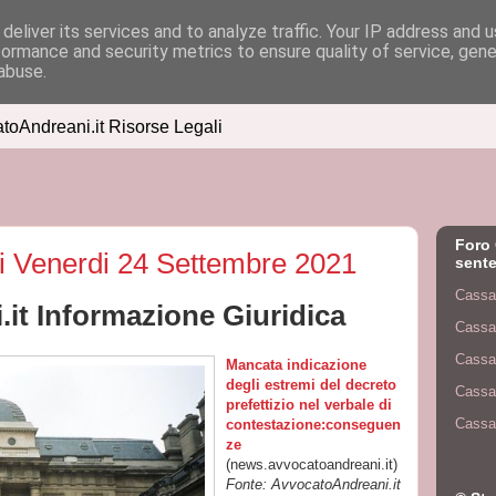
deliver its services and to analyze traffic. Your IP address and 
formance and security metrics to ensure quality of service, gen
abuse.
atoAndreani.it Risorse Legali
Foro 
di Venerdi 24 Settembre 2021
sente
Cassa
it Informazione Giuridica
Cassa
Cassa
Mancata indicazione
degli estremi del decreto
Cassa
prefettizio nel verbale di
Cassa
contestazione:conseguen
ze
(news.avvocatoandreani.it)
Fonte: AvvocatoAndreani.it