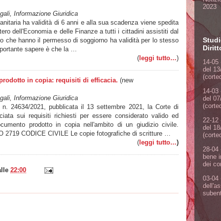
2023
ali, Informazione Giuridica
anitaria ha validità di 6 anni e alla sua scadenza viene spedita
ro dell'Economia e delle Finanze a tutti i cittadini assistiti dal
Studi
ro che hanno il permesso di soggiorno ha validità per lo stesso
Dirit
mportante sapere è che la …
(
leggi tutto…
)
14-05 
del 13
(corte
dotto in copia: requisiti di efficacia.
(new
14-03 
ali, Informazione Giuridica
del 07
(corte
 n. 24634/2021, pubblicata il 13 settembre 2021, la Corte di
ta sui requisiti richiesti per essere considerato valido ed
22-12 
cumento prodotto in copia nell'ambito di un giudizio civile.
del 18
19 CODICE CIVILE Le copie fotografiche di scritture …
(corte
(
leggi tutto…
)
28-04 
bene i
dei co
alle
22:00
03-04 
dell'a
subent