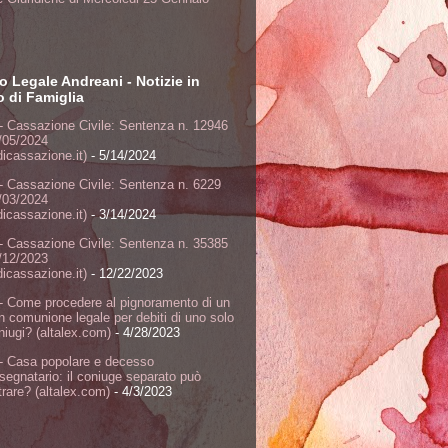
o Legale Andreani - Notizie in
to di Famiglia
- Cassazione Civile: Sentenza n. 12946
/05/2024
dicassazione.it)
- 5/14/2024
- Cassazione Civile: Sentenza n. 6229
/03/2024
dicassazione.it)
- 3/14/2024
- Cassazione Civile: Sentenza n. 35385
/12/2023
dicassazione.it)
- 12/22/2023
- Come procedere al pignoramento di un
n comunione legale per debiti di uno solo
niugi? (altalex.com)
- 4/28/2023
- Casa popolare e decesso
ssegnatario: il coniuge separato può
rare? (altalex.com)
- 4/3/2023