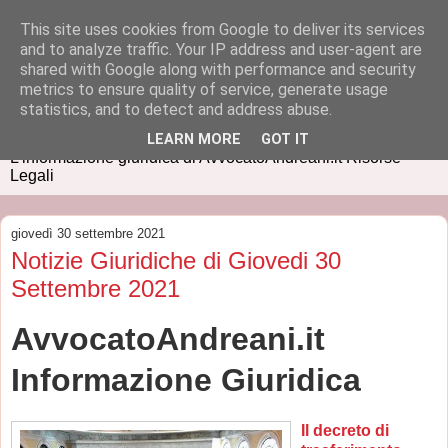
This site uses cookies from Google to deliver its services
and to analyze traffic. Your IP address and user-agent are
shared with Google along with performance and security
metrics to ensure quality of service, generate usage
IUSPRESS
statistics, and to detect and address abuse.
LEARN MORE
GOT IT
L'informazione giuridica di AvvocatoAndreani.it Risorse
Legali
giovedì 30 settembre 2021
Notizie Giuridiche di Giovedi 30
Settembre 2021
AvvocatoAndreani.it
Informazione Giuridica
Il decreto di