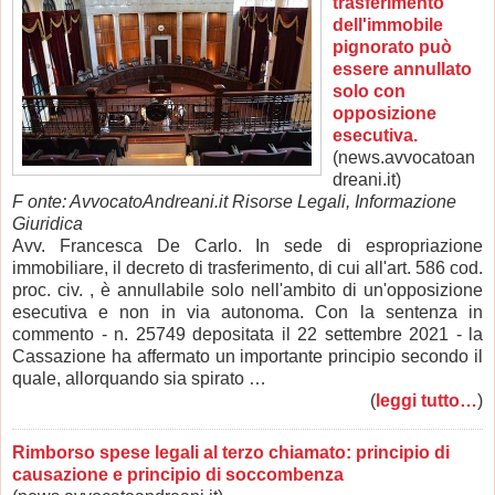
trasferimento
dell'immobile
pignorato può
essere annullato
solo con
opposizione
esecutiva.
(news.avvocatoan
dreani.it)
F onte: AvvocatoAndreani.it Risorse Legali, Informazione
Giuridica
Avv. Francesca De Carlo. In sede di espropriazione
immobiliare, il decreto di trasferimento, di cui all'art. 586 cod.
proc. civ. , è annullabile solo nell'ambito di un'opposizione
esecutiva e non in via autonoma. Con la sentenza in
commento - n. 25749 depositata il 22 settembre 2021 - la
Cassazione ha affermato un importante principio secondo il
quale, allorquando sia spirato …
(
leggi tutto…
)
Rimborso spese legali al terzo chiamato: principio di
causazione e principio di soccombenza