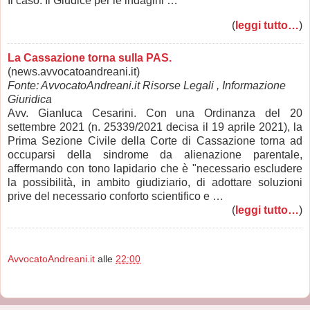
Il caso: Il Giudice per le indagini …
(
leggi tutto…
)
La Cassazione torna sulla PAS.
(news.avvocatoandreani.it)
Fonte: AvvocatoAndreani.it Risorse Legali , Informazione
Giuridica
Avv. Gianluca Cesarini. Con una Ordinanza del 20
settembre 2021 (n. 25339/2021 decisa il 19 aprile 2021), la
Prima Sezione Civile della Corte di Cassazione torna ad
occuparsi della sindrome da alienazione parentale,
affermando con tono lapidario che è "necessario escludere
la possibilità, in ambito giudiziario, di adottare soluzioni
prive del necessario conforto scientifico e …
(
leggi tutto…
)
AvvocatoAndreani.it
alle
22:00