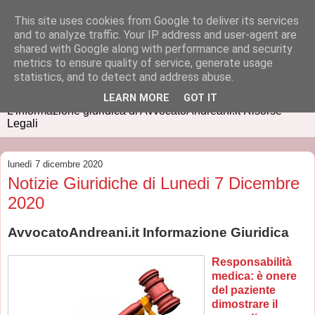
This site uses cookies from Google to deliver its services
and to analyze traffic. Your IP address and user-agent are
shared with Google along with performance and security
metrics to ensure quality of service, generate usage
IUSPRESS
statistics, and to detect and address abuse.
LEARN MORE
GOT IT
L'informazione giuridica di AvvocatoAndreani.it Risorse
Legali
lunedì 7 dicembre 2020
Notizie Giuridiche di Lunedi 7 Dicembre
2020
AvvocatoAndreani.it Informazione Giuridica
Responsabilità
medica: è onere
del paziente
dimostrare il