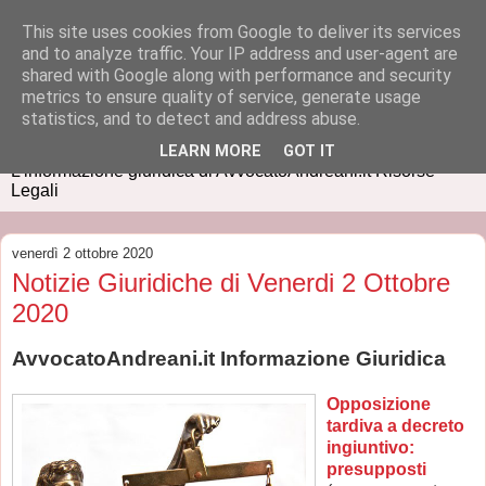
This site uses cookies from Google to deliver its services
and to analyze traffic. Your IP address and user-agent are
shared with Google along with performance and security
metrics to ensure quality of service, generate usage
IUSPRESS
statistics, and to detect and address abuse.
LEARN MORE
GOT IT
L'informazione giuridica di AvvocatoAndreani.it Risorse
Legali
venerdì 2 ottobre 2020
Notizie Giuridiche di Venerdi 2 Ottobre
2020
AvvocatoAndreani.it Informazione Giuridica
Opposizione
tardiva a decreto
ingiuntivo:
presupposti