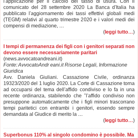
l'applicazione per il calcolo del tasso di usura. Con il
comunicato del 28 settembre 2020 La Banca d'Italia ha
pubblicato l'aggiornamento dei tassi effettivi globali medi
(TEGM) relativi al quarto trimestre 2020 e i valori medi dei
compensi di mediazione, …
(
leggi tutto…
)
I tempi di permanenza dei figli con i genitori separati non
devono essere necessariamente paritari
(news.avvocatoandreani.it)
Fonte: AvvocatoAndr eani.it Risorse Legali, Informazione
Giuridica
Avv. Daniela Giuliani. Cassazione Civile, ordinanza
19323/2020 del 1 luglio 2020. La Corte di Cassazione torna
ad occuparsi del tema dell'affido condiviso e lo fa in una
recente ordinanza, stabilendo che "l'affido condiviso non
presuppone automaticamente che i figli minori trascorrano
tempi paritetici con entrambi i genitori, essendo sempre
demandata al Giudice di merito la …
(
leggi tutto…
)
Superbonus 110% al singolo condomino è possibile. Ma