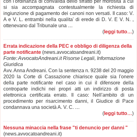
con l'ordinanza di convalida dello sfratto per morosità a cui
si sia accompagnata contestualmente la richiesta di
ingiunzione di pagamento dei canoni non versati. Il caso: V.
A e V. L. entrambi nella qualita' di erede di D. V. E V. N. ,
ottenevano dal Tribunale una …
(
leggi tutto…
)
Errata indicazione della PEC e obbligo di diligenza della
parte notificante
(news.avvocatoandreani.it)
Fonte: AvvocatoAndreani.it Risorse Legali, Informazione
Giuridica
Avv. Anna Andreani. Con la sentenza n. 9238 del 20 maggio
2020 la Corte di Cassazione chiarisce quale sia l'onere
della parte notificante nel caso in cui il difensore della
controparte indichi nei propri atti un indirizzo di posta
elettronica certificata errato. Il caso: Nell'ambito di un
procedimento per risarcimento danni, il Giudice di Pace
condannava una società A. V. C. …
(
leggi tutto…
)
Nessuna minaccia nella frase "ti denuncio per danni "
(news.avvocatoandreani.it)