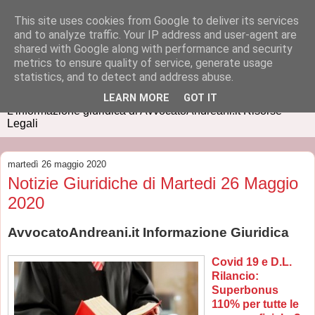
This site uses cookies from Google to deliver its services
and to analyze traffic. Your IP address and user-agent are
shared with Google along with performance and security
metrics to ensure quality of service, generate usage
IUSPRESS
statistics, and to detect and address abuse.
LEARN MORE
GOT IT
L'informazione giuridica di AvvocatoAndreani.it Risorse
Legali
martedì 26 maggio 2020
Notizie Giuridiche di Martedi 26 Maggio
2020
AvvocatoAndreani.it Informazione Giuridica
Covid 19 e D.L.
Rilancio:
Superbonus
110% per tutte le