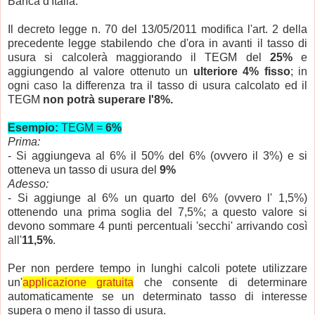
Banca d'Italia.
Il decreto legge n. 70 del 13/05/2011 modifica l'art. 2 della
precedente legge stabilendo che d'ora in avanti il tasso di
usura si calcolerà maggiorando il TEGM del
25%
e
aggiungendo al valore ottenuto un
ulteriore 4% fisso
; in
ogni caso la differenza tra il tasso di usura calcolato ed il
TEGM
non potrà superare l'8%.
Esempio:
TEGM =
6%
Prima:
- Si aggiungeva al 6% il 50% del 6% (ovvero il 3%) e si
otteneva un tasso di usura del
9%
Adesso:
- Si aggiunge al 6% un quarto del 6% (ovvero l' 1,5%)
ottenendo una prima soglia del 7,5%; a questo valore si
devono sommare 4 punti percentuali 'secchi' arrivando così
all'
11,5%
.
Per non perdere tempo in lunghi calcoli potete utilizzare
un'
applicazione gratuita
che consente di determinare
automaticamente se un determinato tasso di interesse
supera o meno il tasso di usura.