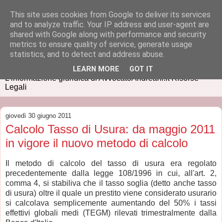
This site uses cookies from Google to deliver its services
and to analyze traffic. Your IP address and user-agent are
shared with Google along with performance and security
metrics to ensure quality of service, generate usage
IUSPRESS
statistics, and to detect and address abuse.
LEARN MORE
GOT IT
L'informazione giuridica di AvvocatoAndreani.it Risorse
Legali
giovedì 30 giugno 2011
Calcolo Tasso di Usura: da maggio 2011
in vigore il nuovo metodo di calcolo
Il metodo di calcolo del tasso di usura era regolato
precedentemente dalla legge 108/1996 in cui, all'art. 2,
comma 4, si stabiliva che il tasso soglia (detto anche tasso
di usura) oltre il quale un prestito viene considerato usurario
si calcolava semplicemente aumentando del 50% i tassi
effettivi globali medi (TEGM) rilevati trimestralmente dalla