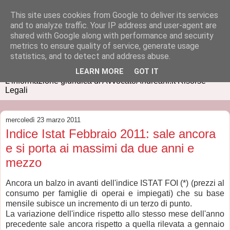
This site uses cookies from Google to deliver its services
and to analyze traffic. Your IP address and user-agent are
shared with Google along with performance and security
metrics to ensure quality of service, generate usage
IUSPRESS
statistics, and to detect and address abuse.
LEARN MORE
GOT IT
L'informazione giuridica di AvvocatoAndreani.it Risorse
Legali
mercoledì 23 marzo 2011
Indice Istat Febbraio 2011: sale ancora
e si porta ai massimi da due anni e
mezzo
Ancora un balzo in avanti dell'indice ISTAT FOI (*) (prezzi al
consumo per famiglie di operai e impiegati) che su base
mensile subisce un incremento di un terzo di punto.
La variazione dell'indice rispetto allo stesso mese dell'anno
precedente sale ancora rispetto a quella rilevata a gennaio