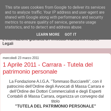
This site uses cookies from Google to deliver its services
and to analyze traffic. Your IP address and user-agent are
shared with Google along with performance and security
metrics to ensure quality of service, generate usage
IUSPRESS
statistics, and to detect and address abuse.
LEARN MORE
GOT IT
L'informazione giuridica di AvvocatoAndreani.it Risorse
Legali
mercoledì 23 marzo 2011
1 Aprile 2011 - Carrara - Tutela del
patrimonio personale
La Fondazione A.I.G.A. "Tommaso Bucciarelli", con il
patrocinio dell'Ordine degli Avvocati di Massa Carrara e
dell'Ordine dei Dottori Commercialisti e degli Esperti
Contabili di Massa Carrara, organizza un convegno dal
titolo
"TUTELA DEL PATRIMONIO PERSONALE"