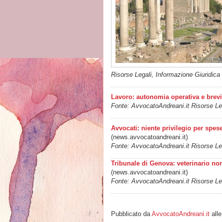
Risorse Legali, Informazione Giuridica
Lavoro: autonomia operativa e brevi 
Fonte: AvvocatoAndreani.it Risorse Leg
Avvocati: niente privilegio per spese
(news.avvocatoandreani.it)
Fonte: AvvocatoAndreani.it Risorse Leg
Tribunale di Genova: veterinario no
(news.avvocatoandreani.it)
Fonte: AvvocatoAndreani.it Risorse Leg
Pubblicato da
AvvocatoAndreani.it
all