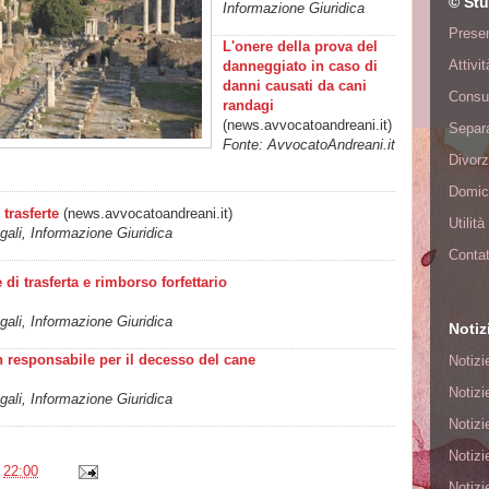
© Stu
Informazione Giuridica
Presen
L'onere della prova del
Attivi
danneggiato in caso di
danni causati da cani
Consu
randagi
(news.avvocatoandreani.it)
Separa
Fonte: AvvocatoAndreani.it
Divorz
Domici
trasferte
(news.avvocatoandreani.it)
Utilit
ali, Informazione Giuridica
Contat
 di trasferta e rimborso forfettario
ali, Informazione Giuridica
Notiz
n responsabile per il decesso del cane
Notizi
Notizi
ali, Informazione Giuridica
Notizi
Notizi
e
22:00
Notizi