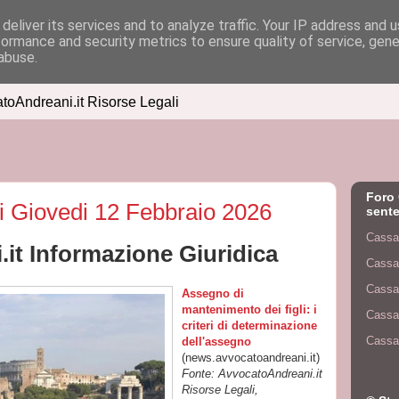
deliver its services and to analyze traffic. Your IP address and 
formance and security metrics to ensure quality of service, gen
abuse.
atoAndreani.it Risorse Legali
Foro 
di Giovedi 12 Febbraio 2026
sente
Cassa
it Informazione Giuridica
Cassa
Cassa
Assegno di
mantenimento dei figli: i
Cassa
criteri di determinazione
Cassa
dell'assegno
(news.avvocatoandreani.it)
Fonte: AvvocatoAndreani.it
Risorse Legali,