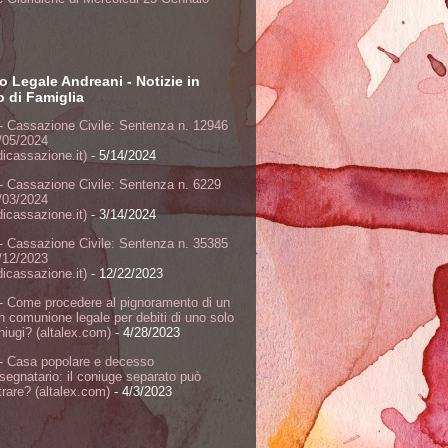
o Legale Andreani - Notizie in
to di Famiglia
- Cassazione Civile: Sentenza n. 12946
/05/2024
dicassazione.it)
- 5/14/2024
- Cassazione Civile: Sentenza n. 6229
/03/2024
dicassazione.it)
- 3/14/2024
- Cassazione Civile: Sentenza n. 35385
/12/2023
dicassazione.it)
- 12/22/2023
- Come procedere al pignoramento di un
n comunione legale per debiti di uno solo
niugi? (altalex.com)
- 4/28/2023
- Casa popolare e decesso
ssegnatario: il coniuge separato può
rare? (altalex.com)
- 4/3/2023