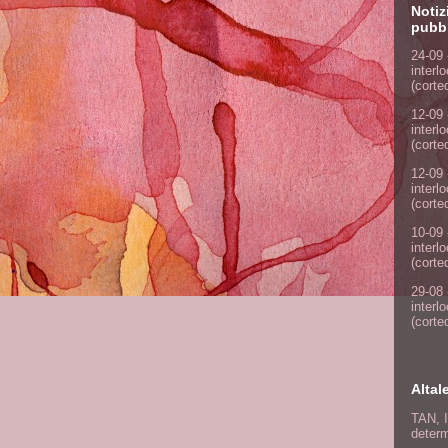
Notiz
pubbl
24-09 
interl
(corte
12-09 
interl
(corte
12-09 
interl
(corte
10-09 
interl
(corte
29-08 
interl
(corte
Altal
TAN, I
determ