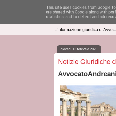
This site uses cookies from Google to 
are shared with Google along with per
IUSPRESS
statistics, and to detect and address 
L'informazione giuridica di Avvoc
giovedì 12 febbraio 2026
Notizie Giuridiche 
AvvocatoAndreani.