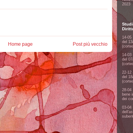
2023
Studi
Dirit
14-05 
del 13
Home page
Post più vecchio
(corte
14-03 
del 07
(corte
22-12 
del 18
(corte
28-04 
bene i
dei co
03-04 
dell'a
subent