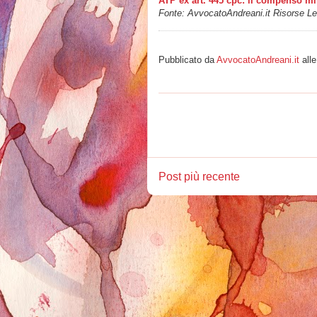
ATP ex art. 445 cpc: il compenso mi
Fonte: AvvocatoAndreani.it Risorse Leg
Pubblicato da
AvvocatoAndreani.it
all
Post più recente