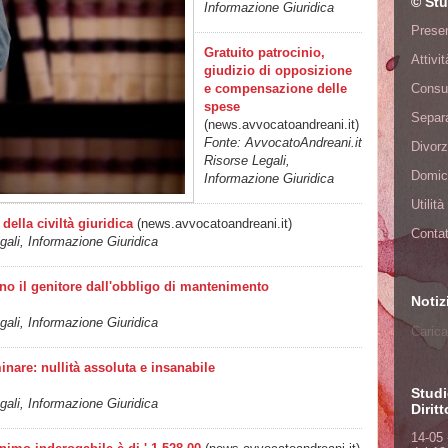
© Stu
Informazione Giuridica
Presen
Gratuito patrocinio,
Attivi
giudizio di opposizione
e compensazione delle
Consu
spese
Separa
(news.avvocatoandreani.it)
Fonte: AvvocatoAndreani.it
Divorz
Risorse Legali,
Domici
Informazione Giuridica
Utilit
della civiltà giuridica
(news.avvocatoandreani.it)
Contat
ali, Informazione Giuridica
no il genitore dall'obbligo di mantenimento
Notiz
ali, Informazione Giuridica
Carica
nare: nullità assoluta e insanabile
Studi
ali, Informazione Giuridica
Dirit
14-05 