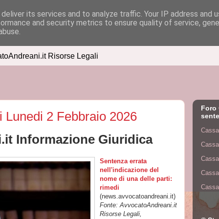
deliver its services and to analyze traffic. Your IP address and 
formance and security metrics to ensure quality of service, gen
abuse.
atoAndreani.it Risorse Legali
Foro 
di Lunedi 2 Febbraio 2026
sente
Cassa
it Informazione Giuridica
Cassa
Cassa
Sentenza errata
nell'indicazione del
Cassa
nome di una delle parti:
Cassa
rimedi
(news.avvocatoandreani.it)
Fonte: AvvocatoAndreani.it
Risorse Legali,