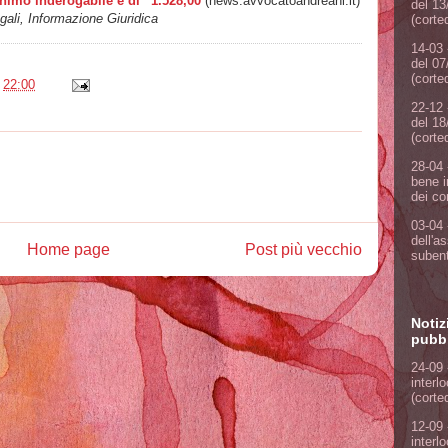
nimo inderogabile è di ' 1.528,00
(news.avvocatoandreani.it)
del 13
ali, Informazione Giuridica
(corte
14-03 
del 07
(corte
e
22:00
22-12 
del 18
(corte
28-04 
bene i
dei co
03-04 
dell'a
Home page
Post più vecchio
subent
Notiz
pubbl
24-09 
interl
(corte
12-09 
interl