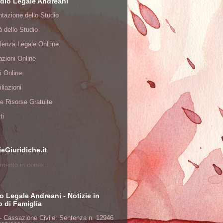
dio Legale Andreani
tazione dello Studio
tà dello Studio
lenza Legale OnLine
zioni Online
i Online
liazioni
à e Risorse Gratuite
ti
ieGiuridiche.it
mento in corso...
o Legale Andreani - Notizie in
to di Famiglia
- Cassazione Civile: Sentenza n. 12946