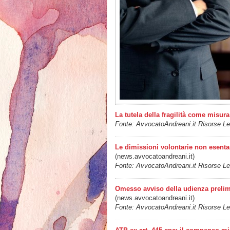
La tutela della fragilità come misura 
Fonte: AvvocatoAndreani.it Risorse Leg
Le dimissioni volontarie non esenta
(news.avvocatoandreani.it)
Fonte: AvvocatoAndreani.it Risorse Leg
Omesso avviso della udienza prelimi
(news.avvocatoandreani.it)
Fonte: AvvocatoAndreani.it Risorse Leg