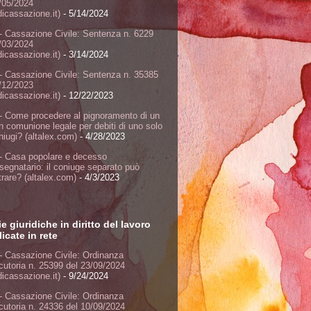
/05/2024
dicassazione.it)
- 5/14/2024
- Cassazione Civile: Sentenza n. 6229
/03/2024
dicassazione.it)
- 3/14/2024
- Cassazione Civile: Sentenza n. 35385
/12/2023
dicassazione.it)
- 12/22/2023
- Come procedere al pignoramento di un
n comunione legale per debiti di uno solo
niugi? (altalex.com)
- 4/28/2023
- Casa popolare e decesso
ssegnatario: il coniuge separato può
rare? (altalex.com)
- 4/3/2023
ie giuridiche in diritto del lavoro
icate in rete
- Cassazione Civile: Ordinanza
ocutoria n. 25399 del 23/09/2024
dicassazione.it)
- 9/24/2024
- Cassazione Civile: Ordinanza
ocutoria n. 24336 del 10/09/2024