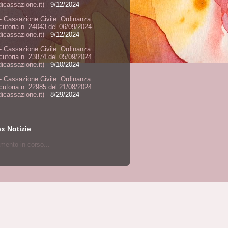
dicassazione.it)
- 9/12/2024
- Cassazione Civile: Ordinanza
ocutoria n. 24043 del 06/09/2024
dicassazione.it)
- 9/12/2024
- Cassazione Civile: Ordinanza
ocutoria n. 23874 del 05/09/2024
dicassazione.it)
- 9/10/2024
- Cassazione Civile: Ordinanza
ocutoria n. 22985 del 21/08/2024
dicassazione.it)
- 8/29/2024
ex Notizie
mento in corso...