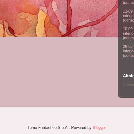
(corte
12-09 
interl
(corte
10-09 
interl
(corte
29-08 
interl
(corte
Altal
Carica
Tema Fantastico S.p.A.. Powered by
Blogger
.