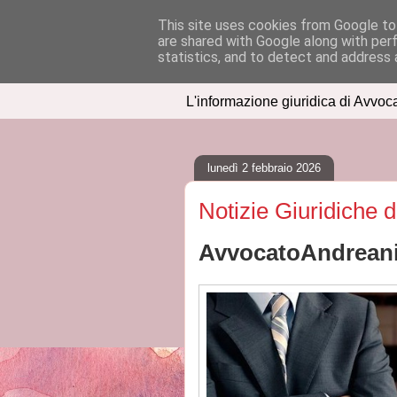
This site uses cookies from Google to 
are shared with Google along with per
IUSPRESS
statistics, and to detect and address 
L'informazione giuridica di Avvoc
lunedì 2 febbraio 2026
Notizie Giuridiche 
AvvocatoAndreani.