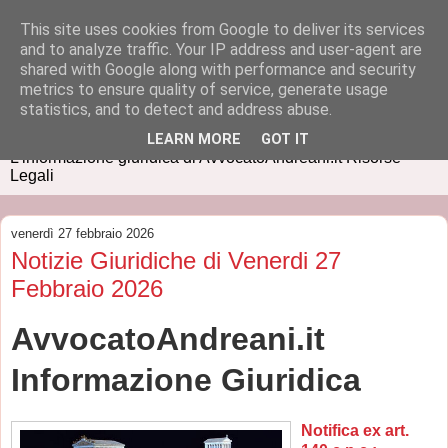
This site uses cookies from Google to deliver its services
and to analyze traffic. Your IP address and user-agent are
shared with Google along with performance and security
metrics to ensure quality of service, generate usage
IUSPRESS
statistics, and to detect and address abuse.
LEARN MORE
GOT IT
L'informazione giuridica di AvvocatoAndreani.it Risorse
Legali
venerdì 27 febbraio 2026
Notizie Giuridiche di Venerdi 27
Febbraio 2026
AvvocatoAndreani.it
Informazione Giuridica
Notifica ex art.