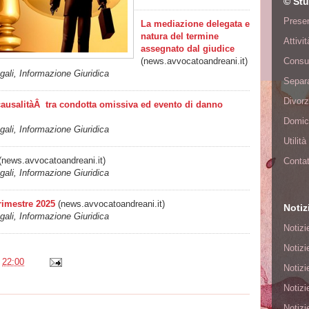
© Stu
Presen
La mediazione delegata e
natura del termine
Attivi
assegnato dal giudice
(news.avvocatoandreani.it)
Consu
ali, Informazione Giuridica
Separa
Divorz
causalitàÂ tra condotta omissiva ed evento di danno
Domici
ali, Informazione Giuridica
Utilit
(news.avvocatoandreani.it)
Contat
ali, Informazione Giuridica
rimestre 2025
(news.avvocatoandreani.it)
Notiz
ali, Informazione Giuridica
Notizi
Notizi
e
22:00
Notizi
Notizi
Notizi