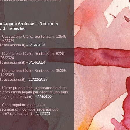
o Legale Andreani - Notizie in
to di Famiglia
- Cassazione Civile: Sentenza n. 12946
/05/2024
dicassazione.it)
- 5/14/2024
- Cassazione Civile: Sentenza n. 6229
/03/2024
dicassazione.it)
- 3/14/2024
- Cassazione Civile: Sentenza n. 35385
/12/2023
dicassazione.it)
- 12/22/2023
- Come procedere al pignoramento di un
n comunione legale per debiti di uno solo
niugi? (altalex.com)
- 4/28/2023
- Casa popolare e decesso
ssegnatario: il coniuge separato può
rare? (altalex.com)
- 4/3/2023