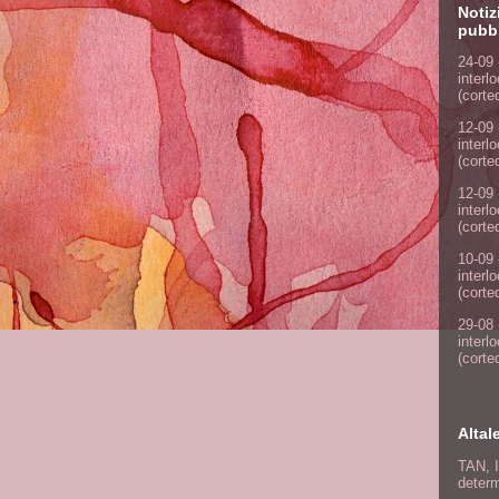
Notiz
pubbl
24-09 
interl
(corte
12-09 
interl
(corte
12-09 
interl
(corte
10-09 
interl
(corte
29-08 
interl
(corte
Altal
TAN, I
determ