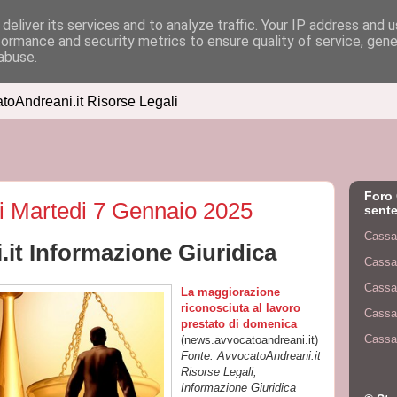
deliver its services and to analyze traffic. Your IP address and 
formance and security metrics to ensure quality of service, gen
abuse.
atoAndreani.it Risorse Legali
Foro 
di Martedi 7 Gennaio 2025
sente
Cassa
it Informazione Giuridica
Cassa
Cassa
La maggiorazione
riconosciuta al lavoro
Cassa
prestato di domenica
Cassa
(news.avvocatoandreani.it)
Fonte: AvvocatoAndreani.it
Risorse Legali,
Informazione Giuridica