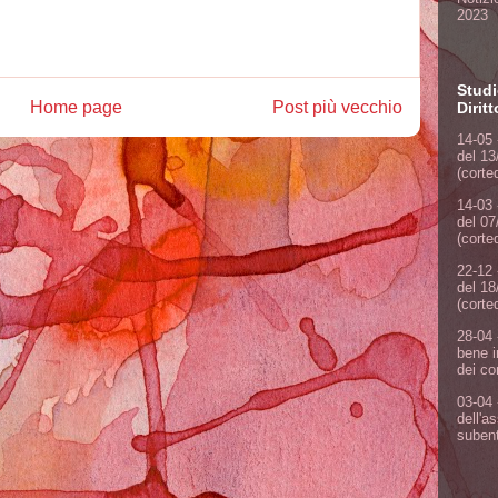
2023
Studi
Home page
Post più vecchio
Dirit
14-05 
del 13
(corte
14-03 
del 07
(corte
22-12 
del 18
(corte
28-04 
bene i
dei co
03-04 
dell'a
subent