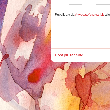
Pubblicato da
AvvocatoAndreani.it
all
Post più recente