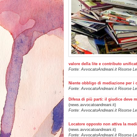
valore della lite e contributo unifica
Fonte: AvvocatoAndreani.it Risorse Leg
Niente obbligo di mediazione per i 
Fonte: AvvocatoAndreani.it Risorse Leg
Difesa di più parti: il giudice deve 
(news.avvocatoandreani.it)
Fonte: AvvocatoAndreani.it Risorse Leg
Locatore opposto non attiva la medi
(news.avvocatoandreani.it)
Fonte: AvvocatoAndreani.it Risorse Leg