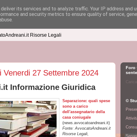
deliver its services and to analyze traffic. Your IP address and 
formance and security metrics to ensure quality of service, gen
abuse.
atoAndreani.it Risorse Legali
Foro 
di Venerdi 27 Settembre 2024
sente
Carica
it Informazione Giuridica
© Stu
Separazione: quali spese
sono a carico
Presen
dell'assegnatario della
casa coniugale
Attivi
(news.avvocatoandreani.it)
Consu
Fonte: AvvocatoAndreani.it
Risorse Legali,
Separa