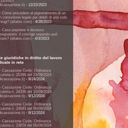
/12/2023
dicassazione.it)
- 12/22/2023
- Come procedere al pignoramento di un
n comunione legale per debiti di uno solo
niugi? (altalex.com)
- 4/28/2023
- Casa popolare e decesso
ssegnatario: il coniuge separato può
rare? (altalex.com)
- 4/3/2023
ie giuridiche in diritto del lavoro
icate in rete
- Cassazione Civile: Ordinanza
ocutoria n. 25399 del 23/09/2024
dicassazione.it)
- 9/24/2024
- Cassazione Civile: Ordinanza
ocutoria n. 24336 del 10/09/2024
dicassazione.it)
- 9/12/2024
- Cassazione Civile: Ordinanza
ocutoria n. 24043 del 06/09/2024
dicassazione.it)
- 9/12/2024
- Cassazione Civile: Ordinanza
ocutoria n. 23874 del 05/09/2024