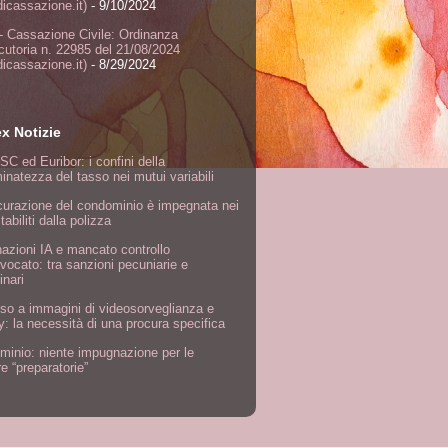
dicassazione.it)
- 9/10/2024
- Cassazione Civile: Ordinanza
ocutoria n. 22985 del 21/08/2024
dicassazione.it)
- 8/29/2024
ex Notizie
SC ed Euribor: i confini della
inatezza del tasso nei mutui variabili
curazione del condominio è impegnata nei
stabiliti dalla polizza
nazioni IA e mancato controllo
vvocato: tra sanzioni pecuniarie e
inari
o a immagini di videosorveglianza e
y: la necessità di una procura specifica
inio: niente impugnazione per le
re “preparatorie”