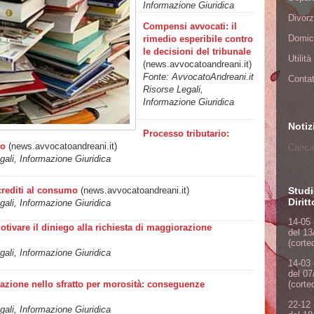
Informazione Giuridica
Divorz
Compensi avvocati: il
Domici
rimedio esperibile contro
le decisioni del tribunale
Utilit
(news.avvocatoandreani.it)
Fonte: AvvocatoAndreani.it
Contat
Risorse Legali,
Informazione Giuridica
Notiz
Processo tributario:
to
(news.avvocatoandreani.it)
Carica
ali, Informazione Giuridica
Studi
crediti al consumo
(news.avvocatoandreani.it)
Dirit
ali, Informazione Giuridica
14-05 
motivare il diniego alla richiesta di maggiorazione
del 13
(corte
ali, Informazione Giuridica
14-03 
del 07
azione nello sfratto per morosità: conseguenze
(corte
22-12 
ali, Informazione Giuridica