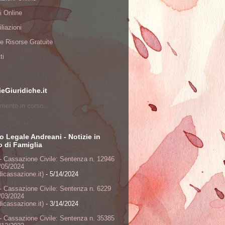
i Online
liazioni
à e Risorse Gratuite
ti
ieGiuridiche.it
mento in corso...
o Legale Andreani - Notizie in
to di Famiglia
- Cassazione Civile: Sentenza n. 12946
/05/2024
dicassazione.it)
- 5/14/2024
- Cassazione Civile: Sentenza n. 6229
/03/2024
dicassazione.it)
- 3/14/2024
- Cassazione Civile: Sentenza n. 35385