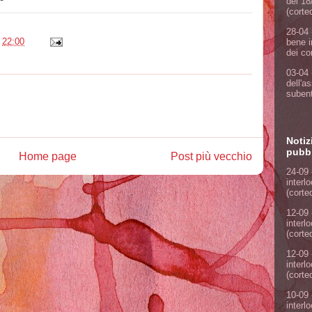
del 18
(corte
28-04 
e
22:00
bene i
dei co
03-04 
dell'a
subent
Notiz
pubbl
Home page
Post più vecchio
24-09 
interl
(corte
12-09 
interl
(corte
12-09 
interl
(corte
10-09 
interl