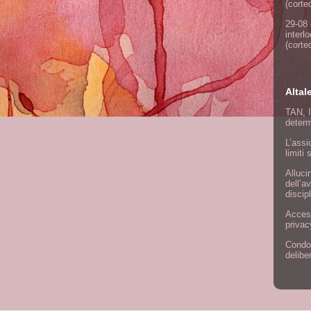
(corte
29-08 
interl
(corte
Altal
TAN, I
determ
L’assi
limiti 
Alluci
dell’a
discipl
Access
privac
Condom
delibe