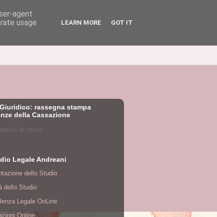
user-agent
erate usage
LEARN MORE
GOT IT
Giuridico: rassegna stampa
nze della Cassazione
mento in corso...
dio Legale Andreani
tazione dello Studio
tà dello Studio
lenza Legale OnLine
zioni Online