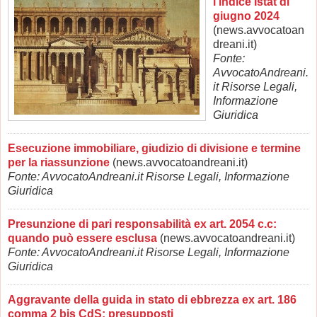
l'indice Istat di
giugno 2024
(news.avvocatoan
dreani.it)
Fonte:
AvvocatoAndreani.
it Risorse Legali,
Informazione
Giuridica
Esecuzione immobiliare, giudizio di divisione e termine
per la riassunzione
(news.avvocatoandreani.it)
Fonte: AvvocatoAndreani.it Risorse Legali, Informazione
Giuridica
Presunzione di pari responsabilità ex art. 2054 c.c:
quando può essere esclusa
(news.avvocatoandreani.it)
Fonte: AvvocatoAndreani.it Risorse Legali, Informazione
Giuridica
Aggravante della guida in stato di ebbrezza ex art. 186
comma 2 bis CdS: presupposti