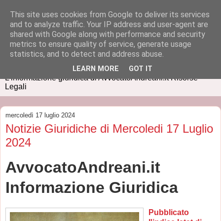
This site uses cookies from Google to deliver its services
and to analyze traffic. Your IP address and user-agent are
shared with Google along with performance and security
metrics to ensure quality of service, generate usage
IUSPRESS
statistics, and to detect and address abuse.
LEARN MORE
GOT IT
L'informazione giuridica di AvvocatoAndreani.it Risorse
Legali
mercoledì 17 luglio 2024
Notizie Giuridiche di Mercoledi 17 Luglio
2024
AvvocatoAndreani.it
Informazione Giuridica
Pubblicato