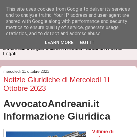
This site uses cookies from Google to deliver its services
and to analyze traffic. Your IP address and user-agent are
shared with Google along with performance and security
metrics to ensure quality of service, generate usage
IUSPRESS
statistics, and to detect and address abuse.
LEARN MORE
GOT IT
L'informazione giuridica di AvvocatoAndreani.it Risorse
Legali
mercoledì 11 ottobre 2023
Notizie Giuridiche di Mercoledi 11
Ottobre 2023
AvvocatoAndreani.it
Informazione Giuridica
Vittime di