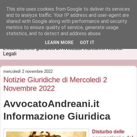
This site uses cookies from Google to deliver its services
and to analyze traffic. Your IP address and user-agent are
shared with Google along with performance and security
metrics to ensure quality of service, generate usage
IUSPRESS
statistics, and to detect and address abuse.
LEARN MORE
GOT IT
L'informazione giuridica di AvvocatoAndreani.it Risorse
Legali
mercoledì 2 novembre 2022
Notizie Giuridiche di Mercoledi 2
Novembre 2022
AvvocatoAndreani.it
Informazione Giuridica
Disturbo delle