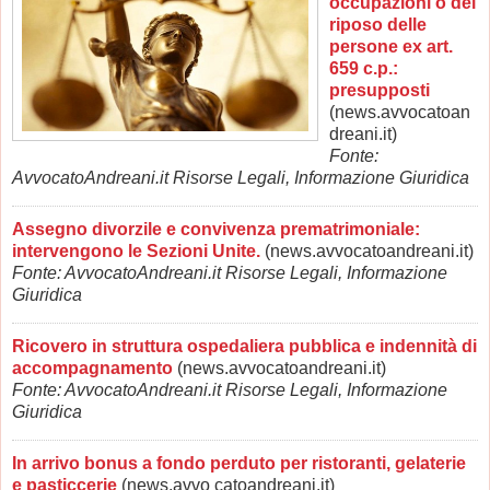
occupazioni o del
riposo delle
persone ex art.
659 c.p.:
presupposti
(news.avvocatoan
dreani.it)
Fonte:
AvvocatoAndreani.it Risorse Legali, Informazione Giuridica
Assegno divorzile e convivenza prematrimoniale:
intervengono le Sezioni Unite.
(news.avvocatoandreani.it)
Fonte: AvvocatoAndreani.it Risorse Legali, Informazione
Giuridica
Ricovero in struttura ospedaliera pubblica e indennità di
accompagnamento
(news.avvocatoandreani.it)
Fonte: AvvocatoAndreani.it Risorse Legali, Informazione
Giuridica
In arrivo bonus a fondo perduto per ristoranti, gelaterie
e pasticcerie
(news.avvo catoandreani.it)