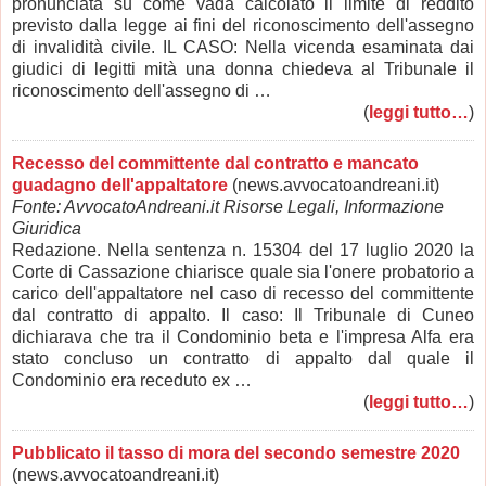
pronunciata su come vada calcolato il limite di reddito
previsto dalla legge ai fini del riconoscimento dell'assegno
di invalidità civile. IL CASO: Nella vicenda esaminata dai
giudici di legitti mità una donna chiedeva al Tribunale il
riconoscimento dell'assegno di …
(
leggi tutto…
)
Recesso del committente dal contratto e mancato
guadagno dell'appaltatore
(news.avvocatoandreani.it)
Fonte: AvvocatoAndreani.it Risorse Legali, Informazione
Giuridica
Redazione. Nella sentenza n. 15304 del 17 luglio 2020 la
Corte di Cassazione chiarisce quale sia l'onere probatorio a
carico dell'appaltatore nel caso di recesso del committente
dal contratto di appalto. Il caso: Il Tribunale di Cuneo
dichiarava che tra il Condominio beta e l'impresa Alfa era
stato concluso un contratto di appalto dal quale il
Condominio era receduto ex …
(
leggi tutto…
)
Pubblicato il tasso di mora del secondo semestre 2020
(news.avvocatoandreani.it)