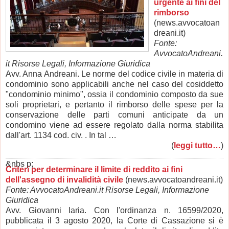
urgente ai fini del
rimborso
(news.avvocatoan
dreani.it)
Fonte:
AvvocatoAndreani.
it Risorse Legali, Informazione Giuridica
Avv. Anna Andreani. Le norme del codice civile in materia di
condominio sono applicabili anche nel caso del cosiddetto
"condominio minimo", ossia il condominio composto da sue
soli proprietari, e pertanto il rimborso delle spese per la
conservazione delle parti comuni anticipate da un
condomino viene ad essere regolato dalla norma stabilita
dall'art. 1134 cod. civ. . In tal …
(
leggi tutto…
)
&nbs p;
Criteri per determinare il limite di reddito ai fini
dell'assegno di invalidità civile
(news.avvocatoandreani.it)
Fonte: AvvocatoAndreani.it Risorse Legali, Informazione
Giuridica
Avv. Giovanni Iaria. Con l'ordinanza n. 16599/2020,
pubblicata il 3 agosto 2020, la Corte di Cassazione si è