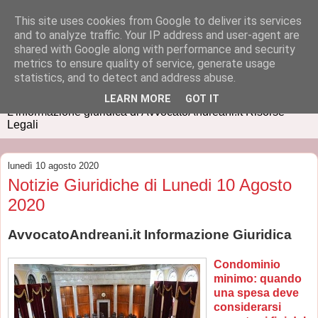
This site uses cookies from Google to deliver its services
and to analyze traffic. Your IP address and user-agent are
shared with Google along with performance and security
metrics to ensure quality of service, generate usage
IUSPRESS
statistics, and to detect and address abuse.
LEARN MORE
GOT IT
L'informazione giuridica di AvvocatoAndreani.it Risorse
Legali
lunedì 10 agosto 2020
Notizie Giuridiche di Lunedi 10 Agosto
2020
AvvocatoAndreani.it Informazione Giuridica
Condominio
minimo: quando
una spesa deve
considerarsi