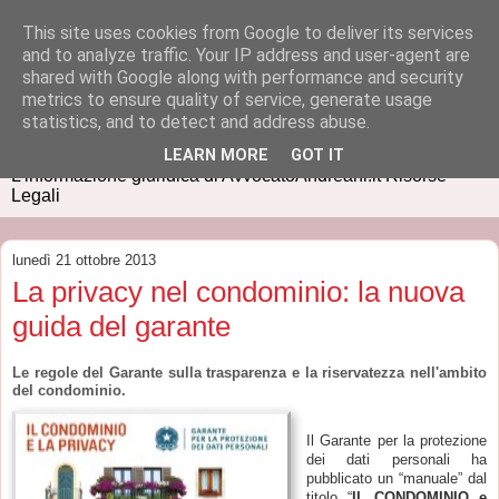
This site uses cookies from Google to deliver its services
and to analyze traffic. Your IP address and user-agent are
shared with Google along with performance and security
metrics to ensure quality of service, generate usage
IUSPRESS
statistics, and to detect and address abuse.
LEARN MORE
GOT IT
L'informazione giuridica di AvvocatoAndreani.it Risorse
Legali
lunedì 21 ottobre 2013
La privacy nel condominio: la nuova
guida del garante
Le regole del Garante sulla trasparenza e la riservatezza nell'ambito
del condominio.
Il Garante per la protezione
dei dati personali ha
pubblicato un “manuale” dal
titolo “
IL CONDOMINIO e