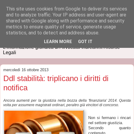
This site uses cookies from Google to deliver its services
and to analyze traffic. Your IP address and user-agent are
shared with Google along with performance and security
metrics to ensure quality of service, generate usage
IUSPRESS
statistics, and to detect and address abuse.
LEARN MORE
GOT IT
L'informazione giuridica di AvvocatoAndreani.it Risorse
Legali
mercoledì 16 ottobre 2013
Ddl stabilità: triplicano i diritti di
notifica
Ancora aumenti per la giustizia nella bozza della 'finanziaria' 2014. Questa
volta per assumere magistrati ordinari, peraltro già vincitori di concorso.
Non si fermano i rincari
nel settore giustizia.
Secondo quanto
contenuto