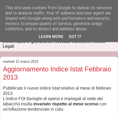
This site uses cookies from Google to deliver its services
and to analyze traffic. Your IP address and user-agent are
shared with Google along with performance and security
metrics to ensure quality of service, generate usage
IUSPRESS
statistics, and to detect and address abuse.
LEARN MORE
GOT IT
L'informazione giuridica di AvvocatoAndreani.it Risorse
Legali
martedì 12 marzo 2013
Aggiornamento Indice Istat Febbraio
2013
Pubblicato il nuovo indice Istat relativo al mese di febbraio
2013.
L'indice FOI (famiglie di operai e impiegati al netto dei
tabacchi) risulta
invariato rispetto al mese scorso
con
un'inflazione tendenziale in calo.