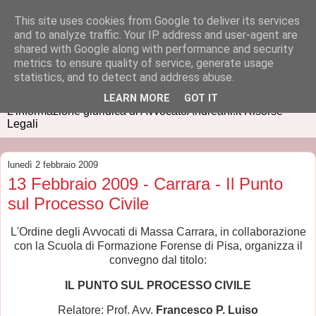
This site uses cookies from Google to deliver its services
and to analyze traffic. Your IP address and user-agent are
shared with Google along with performance and security
metrics to ensure quality of service, generate usage
IUSPRESS
statistics, and to detect and address abuse.
LEARN MORE
GOT IT
L'informazione giuridica di AvvocatoAndreani.it Risorse
Legali
lunedì 2 febbraio 2009
13 Febbraio 2009 - Carrara - Il Punto
sul Processo Civile
L'Ordine degli Avvocati di Massa Carrara, in collaborazione
con la Scuola di Formazione Forense di Pisa, organizza il
convegno dal titolo:
IL PUNTO SUL PROCESSO CIVILE
Relatore: Prof. Avv.
Francesco P. Luiso