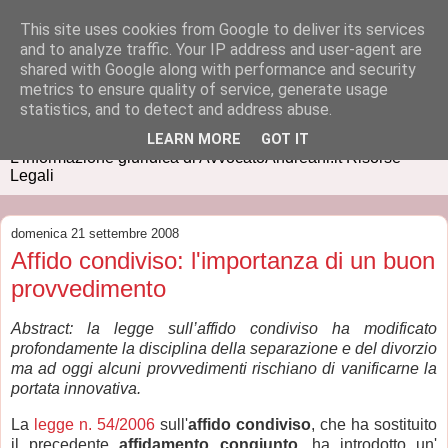
This site uses cookies from Google to deliver its services
and to analyze traffic. Your IP address and user-agent are
shared with Google along with performance and security
metrics to ensure quality of service, generate usage
IUSPRESS
statistics, and to detect and address abuse.
LEARN MORE
GOT IT
L'informazione giuridica di AvvocatoAndreani.it Risorse
Legali
domenica 21 settembre 2008
Affido condiviso: l'importanza di un buon
provvedimento
Abstract: la legge sull’affido condiviso ha modificato
profondamente la disciplina della separazione e del divorzio
ma ad oggi alcuni provvedimenti rischiano di vanificarne la
portata innovativa.
La
legge n. 54/2006
sull'
affido condiviso
, che ha sostituito
il precedente
affidamento congiunto
, ha introdotto un'