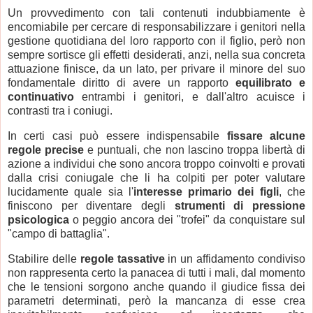
Un provvedimento con tali contenuti indubbiamente è
encomiabile per cercare di responsabilizzare i genitori nella
gestione quotidiana del loro rapporto con il figlio, però non
sempre sortisce gli effetti desiderati, anzi, nella sua concreta
attuazione finisce, da un lato, per privare il minore del suo
fondamentale diritto di avere un rapporto
equilibrato e
continuativo
entrambi i genitori, e dall'altro acuisce i
contrasti tra i coniugi.
In certi casi può essere indispensabile
fissare alcune
regole precise
e puntuali, che non lascino troppa libertà di
azione a individui che sono ancora troppo coinvolti e provati
dalla crisi coniugale che li ha colpiti per poter valutare
lucidamente quale sia l'
interesse primario dei figli
, che
finiscono per diventare degli
strumenti di pressione
psicologica
o peggio ancora dei "trofei" da conquistare sul
"campo di battaglia".
Stabilire delle
regole tassative
in un affidamento condiviso
non rappresenta certo la panacea di tutti i mali, dal momento
che le tensioni sorgono anche quando il giudice fissa dei
parametri determinati, però la mancanza di esse crea