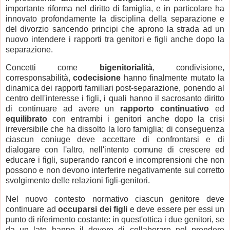
importante riforma nel diritto di famiglia, e in particolare ha
innovato profondamente la disciplina della separazione e
del divorzio sancendo principi che aprono la strada ad un
nuovo intendere i rapporti tra genitori e figli anche dopo la
separazione.
Concetti come
bigenitorialità
, condivisione,
corresponsabilità,
codecisione
hanno finalmente mutato la
dinamica dei rapporti familiari post-separazione, ponendo al
centro dell'interesse i figli, i quali hanno il sacrosanto diritto
di continuare ad avere un
rapporto continuativo
ed
equilibrato
con entrambi i genitori anche dopo la crisi
irreversibile che ha dissolto la loro famiglia; di conseguenza
ciascun coniuge deve accettare di confrontarsi e di
dialogare con l'altro, nell'intento comune di crescere ed
educare i figli, superando rancori e incomprensioni che non
possono e non devono interferire negativamente sul corretto
svolgimento delle relazioni figli-genitori.
Nel nuovo contesto normativo ciascun genitore deve
continuare ad
occuparsi dei figli
e deve essere per essi un
punto di riferimento costante: in quest'ottica i due genitori, se
da un lato hanno il dovere di collaborare nel prendere