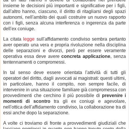
insieme le decisioni più importanti e significative per i figli,
dall'altro hanno, ciascuno, il diritto di ritagliarsi degli spazi
autonomi, nell'ambito dei quali costruire un nuovo rapporto
con i figli, senza alcuna interferenza o ingerenza da parte
dell'ex coniuge.
La citata
legge
sull'affidamento condiviso sembra pertanto
aver operato una vera e propria rivoluzione nella disciplina
delle separazioni e divorzi, però per essere veramente
operativa essa deve avere
concreta applicazione
, senza
tentennamenti o compromessi.
In tal senso deve essere orientata l'attività di tutti gli
operatori del diritto, dagli avvocati ai magistrati: questi ultimi,
in particolare, hanno il compito, non sempre facile, di
intervenire in una situazione familiare già compromessa con
provvedimenti che cerchino il più possibile di
prevenire i
momenti di scontro
tra gli ex coniugi e agevolare,
nell'ottica dell'affidamento condiviso, la collaborazione tra di
essi anche dopo la separazione.
A volte ci troviamo di fronte a provvedimenti giudiziali che
lasciano perplessi in quanto non hanno tenuto conto della