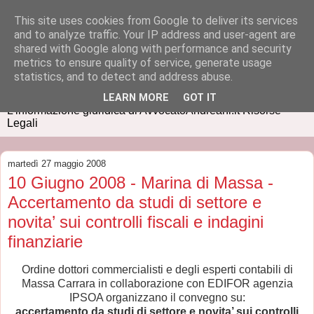
This site uses cookies from Google to deliver its services
and to analyze traffic. Your IP address and user-agent are
shared with Google along with performance and security
metrics to ensure quality of service, generate usage
IUSPRESS
statistics, and to detect and address abuse.
LEARN MORE
GOT IT
L'informazione giuridica di AvvocatoAndreani.it Risorse
Legali
martedì 27 maggio 2008
10 Giugno 2008 - Marina di Massa -
Accertamento da studi di settore e
novita’ sui controlli fiscali e indagini
finanziarie
Ordine dottori commercialisti e degli esperti contabili di
Massa Carrara in collaborazione con EDIFOR agenzia
IPSOA organizzano il convegno su:
accertamento da studi di settore e novita’ sui controlli