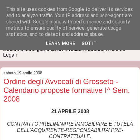
This site uses cookies from Google to deliver its services
and to analyze traffic. Your IP address and user-agent are
shared with Google along with performance and security
metrics to ensure quality of service, generate usage
IUSPRESS
statistics, and to detect and address abuse.
LEARN MORE
GOT IT
L'informazione giuridica di AvvocatoAndreani.it Risorse
Legali
sabato 19 aprile 2008
Ordine degli Avvocati di Grosseto -
Calendario proposte formative I^ Sem.
2008
21 APRILE 2008
CONTRATTO PRELIMINARE IMMOBILIARE E TUTELA
DELL’ACQUIRENTE-RESPONSABILITA’ PRE-
CONTRATTUALE.